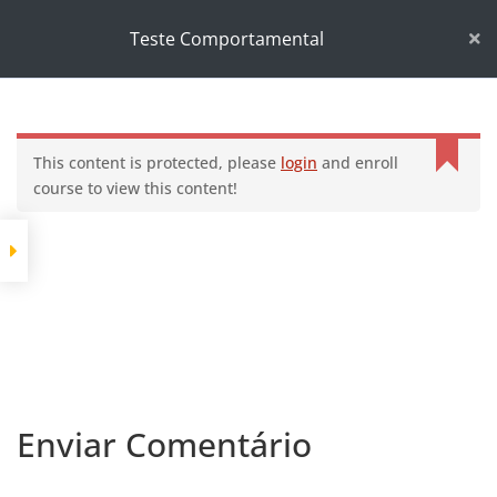
Início
Cursos
Desenvolvimento pessoal
Teste Comportamental
Teste Comportamental
This content is protected, please
login
and enroll
course to view this content!
Enviar Comentário