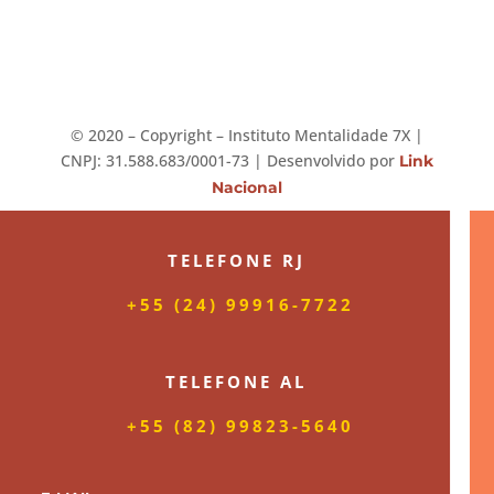
©️ 2020 – Copyright – Instituto Mentalidade 7X |
CNPJ: 31.588.683/0001-73 | Desenvolvido por
Link
Nacional
TELEFONE RJ
+55 (24) 99916-7722
TELEFONE AL
+55 (82) 99823-5640