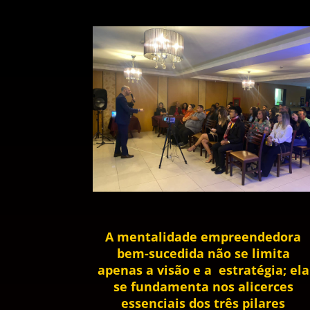
A mentalidade empreendedora
bem-sucedida não se limita
apenas a visão e a estratégia; ela
se fundamenta nos alicerces
essenciais dos três pilares