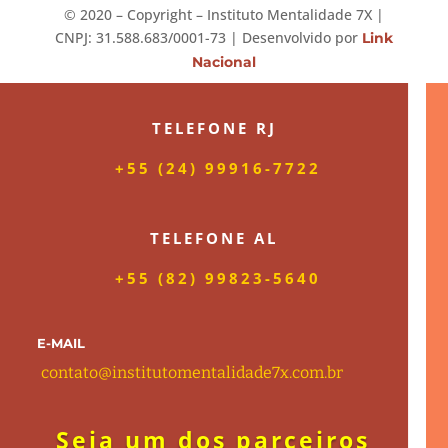
©️ 2020 – Copyright – Instituto Mentalidade 7X |
CNPJ: 31.588.683/0001-73 | Desenvolvido por
Link
Nacional
TELEFONE RJ
+55 (24) 99916-7722
TELEFONE AL
+55 (82) 99823-5640
E-MAIL
contato@institutomentalidade7x.com.b
r
Seja um dos parceiros