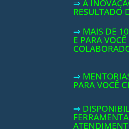
⇒
A INOVAÇÃO
RESULTADO 
⇒
MAIS DE 1
E PARA VOCÊ
COLABORAD
⇒
MENTORIAS
PARA VOCÊ C
⇒
DISPONIBI
FERRAMENTAS
ATENDIMENT