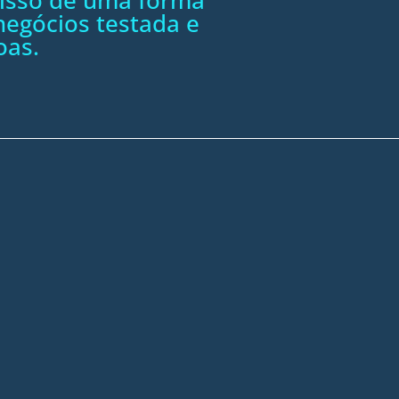
egócios testada e
oas.