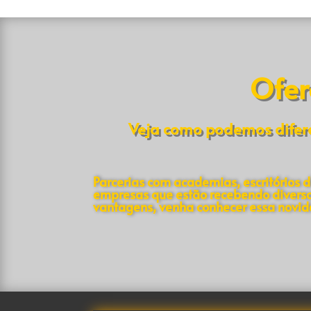
Ofer
Veja como podemos difere
Parcerias com academias, escritórios de
empresas que estão recebendo diversas
vantagens, venha conhecer essa novid