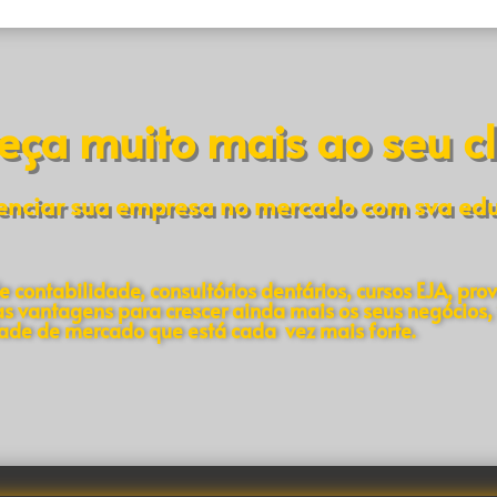
eça muito mais ao seu cl
nciar sua empresa no mercado com sva educa
 contabilidade, consultórios dentários, cursos EJA, prov
 vantagens para crescer ainda mais os seus negócios, 
ade de mercado que está cada vez mais forte.