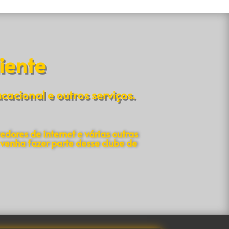
iente
cional e outros serviços.
edores de internet e várias outras
venha fazer parte desse clube de