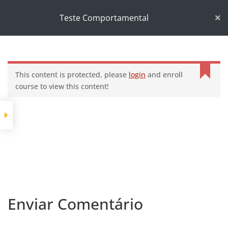
Início
Cursos
Desenvolvimento pessoal
Teste Comportamental
Teste Comportamental
This content is protected, please
login
and enroll
course to view this content!
Enviar Comentário