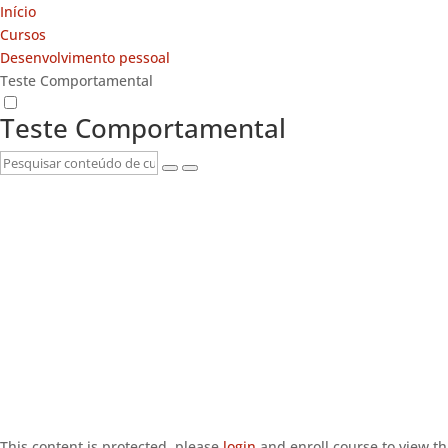
Início
Cursos
Desenvolvimento pessoal
Teste Comportamental
Teste Comportamental
This content is protected, please
login
and enroll course to view th