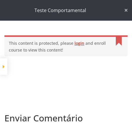
Início
Cursos
Desenvolvimento pessoal
Teste Comportamental
Teste Comportamental
This content is protected, please
login
and enroll
course to view this content!
Enviar Comentário