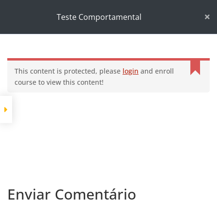
Início
Cursos
Desenvolvimento pessoal
Teste Comportamental
Teste Comportamental
This content is protected, please
login
and enroll
course to view this content!
Enviar Comentário