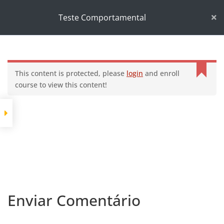
Início
Cursos
Desenvolvimento pessoal
Teste Comportamental
Teste Comportamental
This content is protected, please
login
and enroll
course to view this content!
Enviar Comentário