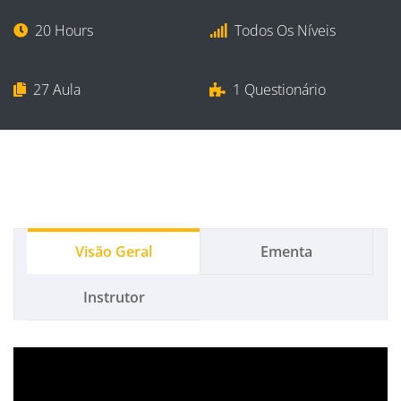
20 Hours
Todos Os Níveis
27 Aula
1 Questionário
Visão Geral
Ementa
Instrutor