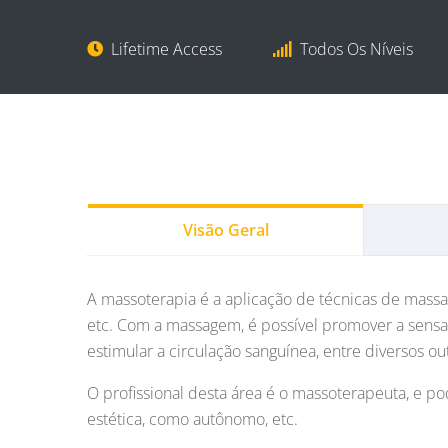
Lifetime Access
Todos Os Níveis
Visão Geral
A massoterapia é a aplicação de técnicas de massag
etc. Com a massagem, é possível promover a sensaç
estimular a circulação sanguínea, entre diversos ou
O profissional desta área é o massoterapeuta, e po
estética, como autônomo, etc.