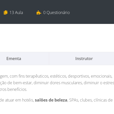
13 Aula
0 Questionário
Ementa
Instrutor
em, com fins terapêuticos, estéticos, desportivos, emocionais,
ão de bem-estar, diminuir dores musculares, diminuir o estres
tros benefícios.
de atuar em hotéis,
salões de beleza
, SPAs, clubes, clínicas de