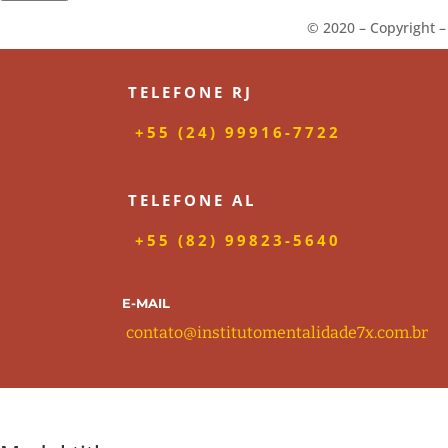
©️ 2020 – Copyright 
TELEFONE RJ
+55 (24) 99916-7722
TELEFONE AL
+55 (82) 99823-5640
E-MAIL
contato@institutomentalidade7x.com.b
r