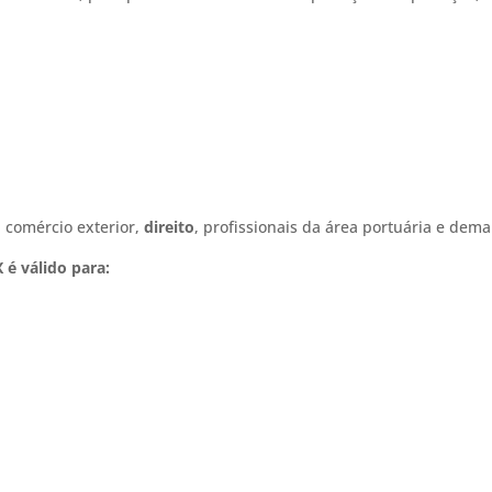
, comércio exterior,
direito
, profissionais da área portuária e dema
 é válido para: