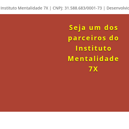
– Instituto Mentalidade 7X | CNPJ: 31.588.683/0001-73 | Desenvolv
Seja um dos
parceiros do
Instituto
Mentalidade
7X