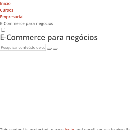
Início
Cursos
Empresarial
E-Commerce para negócios
E-Commerce para negócios
This content is protected, please
login
and enroll course to view th