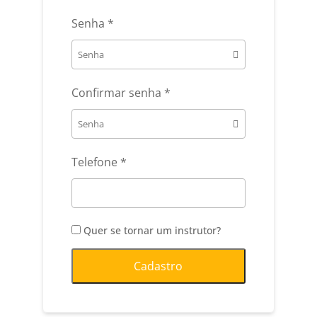
Senha
*
Confirmar senha
*
Telefone
Quer se tornar um instrutor?
Cadastro