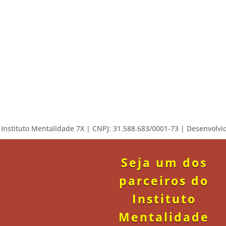
– Instituto Mentalidade 7X | CNPJ: 31.588.683/0001-73 | Desenvolv
Seja um dos
parceiros do
Instituto
Mentalidade