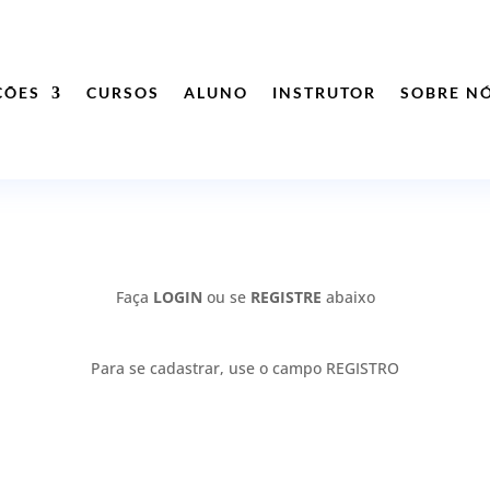
ÇÕES
CURSOS
ALUNO
INSTRUTOR
SOBRE N
Faça
LOGIN
ou se
REGISTRE
abaixo
Para se cadastrar, use o campo REGISTRO