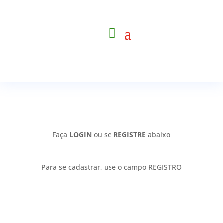
Faça
LOGIN
ou se
REGISTRE
abaixo
Para se cadastrar, use o campo REGISTRO