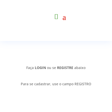
Faça
LOGIN
ou se
REGISTRE
abaixo
Para se cadastrar, use o campo REGISTRO