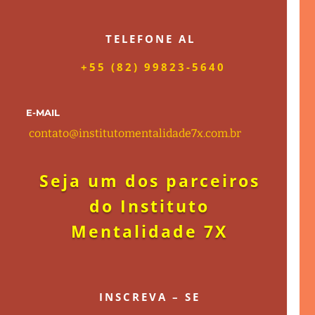
TELEFONE AL
+55 (82) 99823-5640
E-MAIL
contato@institutomentalidade7x.com.b
r
Seja um dos parceiros
do Instituto
Mentalidade 7X
INSCREVA – SE