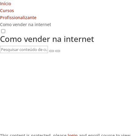
Início
Cursos
Profissionalizante
Como vender na internet
Como vender na internet
This content is protected, please
login
and enroll course to view