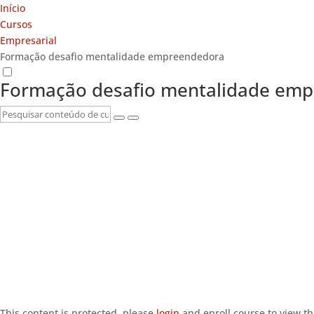
Início
Cursos
Empresarial
Formação desafio mentalidade empreendedora
Formação desafio mentalidade em
This content is protected, please
login
and enroll course to view th