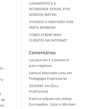
CASAMENTO E A
INTIMIDADE SEXUAL POR
ROBSON MATIAS
VIVENDO A GRATIDÃO POR
ANITA BARBOZA
COMO ATRAIR MAIS
CLIENTES NA INTERNET
Comentários
Luciano
em
E-Commerce
para negócios
am
Samuel Machado Lima
em
Pedagogia Empresarial
ra
DEISIRRE
em
Ética
Profissional
é
Patricia volpato
em
Unhas
o de
Encravadas, Calos e Micoses
por